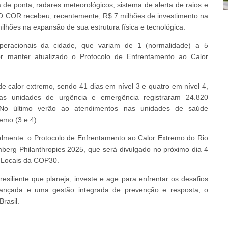
 de ponta, radares meteorológicos, sistema de alerta de raios e
 O COR recebeu, recentemente, R$ 7 milhões de investimento na
lhões na expansão de sua estrutura física e tecnológica.
eracionais da cidade, que variam de 1 (normalidade) a 5
or manter atualizado o Protocolo de Enfrentamento ao Calor
de calor extremo, sendo 41 dias em nível 3 e quatro em nível 4,
as unidades de urgência e emergência registraram 24.820
. No último verão ao atendimentos nas unidades de saúde
emo (3 e 4).
onalmente: o Protocolo de Enfrentamento ao Calor Extremo do Rio
omberg Philanthropies 2025, que será divulgado no próximo dia 4
 Locais da COP30.
esiliente que planeja, investe e age para enfrentar os desafios
avançada e uma gestão integrada de prevenção e resposta, o
rasil.