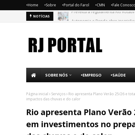
•Home
•Sobre
•Portal do Farol
•CMN
•Fale Conosc
Autonomia e Renda abre inscrições
NOTÍCIAS
SOBRE NÓS
•EMPREGO
•SAÚDE
Página inicial
Serviços
Rio apresenta Plano Verão 25/26 e tot
impactos das chuvas e do calor
Rio apresenta Plano Verão 2
em investimentos no prepa