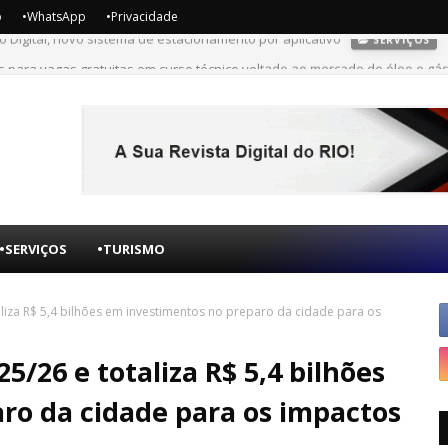
o
•WhatsApp
•Privacidade
 para vagas gratuitas em curso técnico voltado ao mercado de óleo e gá
•SERVIÇOS
•TURISMO
aliza R$ 5,4 bilhões em investimentos no preparo da cidade para os
5/26 e totaliza R$ 5,4 bilhões
ro da cidade para os impactos