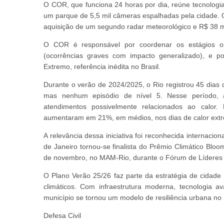
O COR, que funciona 24 horas por dia, reúne tecnologia
um parque de 5,5 mil câmeras espalhadas pela cidade.
aquisição de um segundo radar meteorológico e R$ 38 mi
O COR é responsável por coordenar os estágios op
(ocorrências graves com impacto generalizado), e p
Extremo, referência inédita no Brasil.
Durante o verão de 2024/2025, o Rio registrou 45 dias 
mas nenhum episódio de nível 5. Nesse período, 
atendimentos possivelmente relacionados ao calor
aumentaram em 21%, em médios, nos dias de calor extr
A relevância dessa iniciativa foi reconhecida internaci
de Janeiro tornou-se finalista do Prêmio Climático Blo
de novembro, no MAM-Rio, durante o Fórum de Líderes
O Plano Verão 25/26 faz parte da estratégia de cidade r
climáticos. Com infraestrutura moderna, tecnologia 
município se tornou um modelo de resiliência urbana no B
Defesa Civil