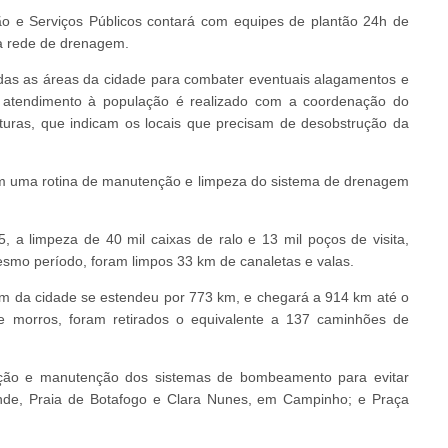
ão e Serviços Públicos contará com equipes de plantão 24h de
a rede de drenagem.
odas as áreas da cidade para combater eventuais alagamentos e
 atendimento à população é realizado com a coordenação do
turas, que indicam os locais que precisam de desobstrução da
m uma rotina de manutenção e limpeza do sistema de drenagem
, a limpeza de 40 mil caixas de ralo e 13 mil poços de visita,
smo período, foram limpos 33 km de canaletas e valas.
em da cidade se estendeu por 773 km, e chegará a 914 km até o
 morros, foram retirados o equivalente a 137 caminhões de
ção e manutenção dos sistemas de bombeamento para evitar
de, Praia de Botafogo e Clara Nunes, em Campinho; e Praça