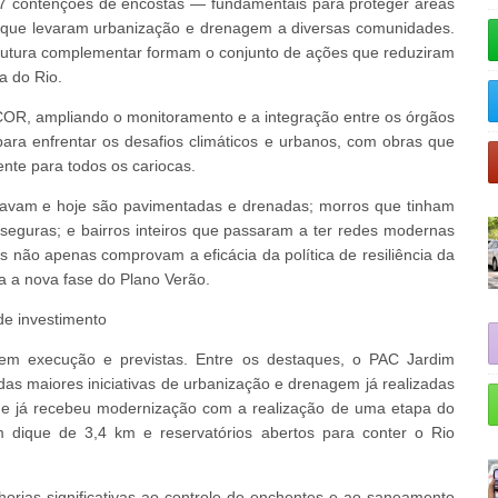
7 contenções de encostas — fundamentais para proteger áreas
, que levaram urbanização e drenagem a diversas comunidades.
trutura complementar formam o conjunto de ações que reduziram
a do Rio.
COR, ampliando o monitoramento e a integração entre os órgãos
ara enfrentar os desafios climáticos e urbanos, com obras que
ente para todos os cariocas.
gavam e hoje são pavimentadas e drenadas; morros que tinham
seguras; e bairros inteiros que passaram a ter redes modernas
 não apenas comprovam a eficácia da política de resiliência da
 a nova fase do Plano Verão.
de investimento
em execução e previstas. Entre os destaques, o PAC Jardim
as maiores iniciativas de urbanização e drenagem já realizadas
que já recebeu modernização com a realização de uma etapa do
 dique de 3,4 km e reservatórios abertos para conter o Rio
orias significativas ao controle de enchentes e ao saneamento