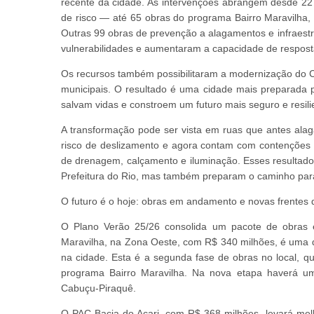
recente da cidade. As intervenções abrangem desde 22
de risco — até 65 obras do programa Bairro Maravilha
Outras 99 obras de prevenção a alagamentos e infraes
vulnerabilidades e aumentaram a capacidade de respost
Os recursos também possibilitaram a modernização do 
municipais. O resultado é uma cidade mais preparada p
salvam vidas e constroem um futuro mais seguro e resili
A transformação pode ser vista em ruas que antes ala
risco de deslizamento e agora contam com contenções 
de drenagem, calçamento e iluminação. Esses resultados
Prefeitura do Rio, mas também preparam o caminho para
O futuro é o hoje: obras em andamento e novas frentes 
O Plano Verão 25/26 consolida um pacote de obras 
Maravilha, na Zona Oeste, com R$ 340 milhões, é uma d
na cidade. Esta é a segunda fase de obras no local, 
programa Bairro Maravilha. Na nova etapa haverá um
Cabuçu-Piraquê.
O PAC Bacia do Acari, com R$ 368 milhões, levará melh