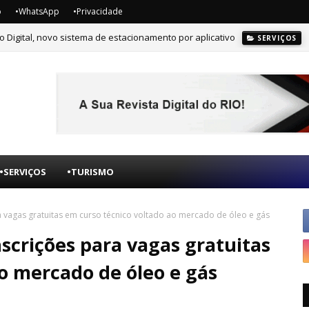
o
•WhatsApp
•Privacidade
o Digital, novo sistema de estacionamento por aplicativo
SERVIÇOS
 para vagas gratuitas em curso técnico voltado ao mercado de óleo e gá
•SERVIÇOS
•TURISMO
 vagas gratuitas em curso técnico voltado ao mercado de óleo e gás
scrições para vagas gratuitas
o mercado de óleo e gás