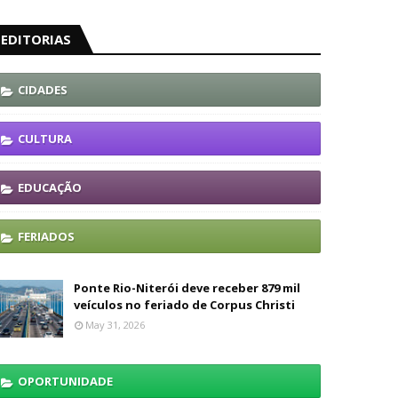
EDITORIAS
CIDADES
CULTURA
EDUCAÇÃO
FERIADOS
Ponte Rio-Niterói deve receber 879 mil
veículos no feriado de Corpus Christi
May 31, 2026
OPORTUNIDADE