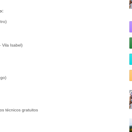
ro:
tro)
 Vila Isabel)
ogo)
s técnicos gratuitos