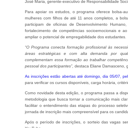
José Maria, gerente-executivo de Responsabilidade Soci
Para apoiar os estudos, o programa oferece bolsa-aux
mulheres com filhos de até 11 anos completos, a bols
participam de oficinas de Desenvolvimento Humano,
fortalecimento de competências socioemocionais e ao 
ampliar o potencial de empregabilidade dos estudantes.
“O Programa conecta formação profissional às necessi
áreas estratégicas e com alta demanda por quali
complementam essa formação ao trabalhar competências
pessoal dos participantes”,
destaca Eliane Damasceno, g
As inscrições estão abertas até domingo, dia 05/07, pe
para verificar os cursos disponíveis, carga horária, critér
Como novidade desta edição, o programa passa a dispo
metodologia que busca tornar a comunicação mais clara, 
facilitar o entendimento das etapas do processo seleti
jornada de inscrição mais compreensível para os candid
Após o período de inscrições, o sorteio das vagas será