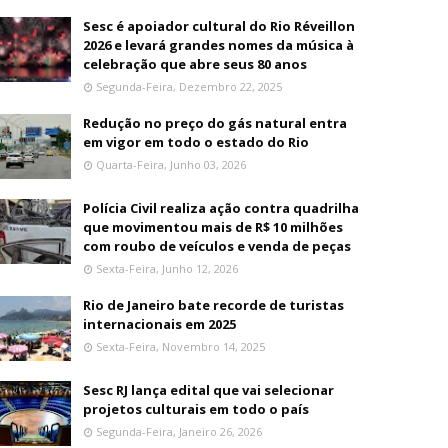
Sesc é apoiador cultural do Rio Réveillon
2026 e levará grandes nomes da música à
celebração que abre seus 80 anos
Segunda-Feira, Dezembro 22, 2025
Redução no preço do gás natural entra
em vigor em todo o estado do Rio
Quarta-Feira, Junho 03, 2026
Polícia Civil realiza ação contra quadrilha
que movimentou mais de R$ 10 milhões
com roubo de veículos e venda de peças
Sexta-Feira, Junho 12, 2026
Rio de Janeiro bate recorde de turistas
internacionais em 2025
Sexta-Feira, Novembro 14, 2025
Sesc RJ lança edital que vai selecionar
projetos culturais em todo o país
Segunda-Feira, Janeiro 26, 2026