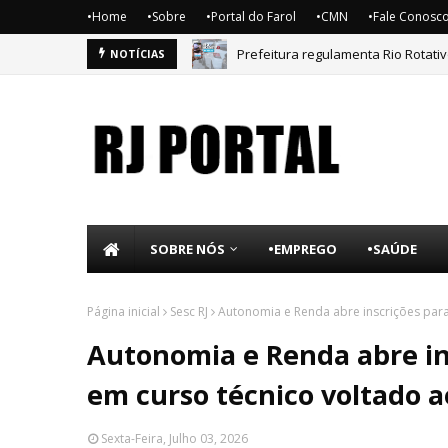
•Home
•Sobre
•Portal do Farol
•CMN
•Fale Conosc
Prefeitura regulamenta Rio Rotativ
Autonomia e Renda abre inscrições
NOTÍCIAS
SOBRE NÓS
•EMPREGO
•SAÚDE
Página inicial
Sesc RJ
Autonomia e Renda abre inscrições para
Autonomia e Renda abre in
em curso técnico voltado a
Sexta-Feira, Julho 03, 2026