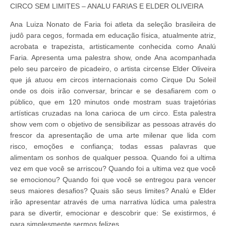
CIRCO SEM LIMITES – ANALU FARIAS E ELDER OLIVEIRA
Ana Luiza Nonato de Faria foi atleta da seleção brasileira de
judô para cegos, formada em educação física, atualmente atriz,
acrobata e trapezista, artisticamente conhecida como Analú
Faria. Apresenta uma palestra show, onde Ana acompanhada
pelo seu parceiro de picadeiro, o artista circense Elder Oliveira
que já atuou em circos internacionais como Cirque Du Soleil
onde os dois irão conversar, brincar e se desafiarem com o
público, que em 120 minutos onde mostram suas trajetórias
artísticas cruzadas na lona carioca de um circo. Esta palestra
show vem com o objetivo de sensibilizar as pessoas através do
frescor da apresentação de uma arte milenar que lida com
risco, emoções e confiança; todas essas palavras que
alimentam os sonhos de qualquer pessoa. Quando foi a ultima
vez em que você se arriscou? Quando foi a ultima vez que você
se emocionou? Quando foi que você se entregou para vencer
seus maiores desafios? Quais são seus limites? Analú e Elder
irão apresentar através de uma narrativa lúdica uma palestra
para se divertir, emocionar e descobrir que: Se existirmos, é
para simplesmente sermos felizes.