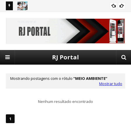
sistema de
Autonomia e Renda abre inscrições para vagas gratuitas em
Mai
OPORTUNIDADE
curso técnico voltado ao mercado de óleo e gás
Met
RJ Portal
Mostrando postagens com o rótulo
MEIO AMBIENTE
Mostrar tudo
Nenhum resultado encontrado
1