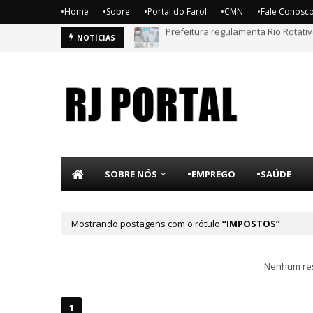
•Home
•Sobre
•Portal do Farol
•CMN
•Fale Conosc
Prefeitura regulamenta Rio Rotativ
Autonomia e Renda abre inscrições
NOTÍCIAS
SOBRE NÓS
•EMPREGO
•SAÚDE
Mostrando postagens com o rótulo
IMPOSTOS
Nenhum res
1