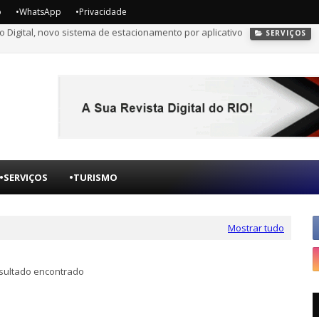
o
•WhatsApp
•Privacidade
o Digital, novo sistema de estacionamento por aplicativo
SERVIÇOS
 para vagas gratuitas em curso técnico voltado ao mercado de óleo e gá
•SERVIÇOS
•TURISMO
Mostrar tudo
ultado encontrado