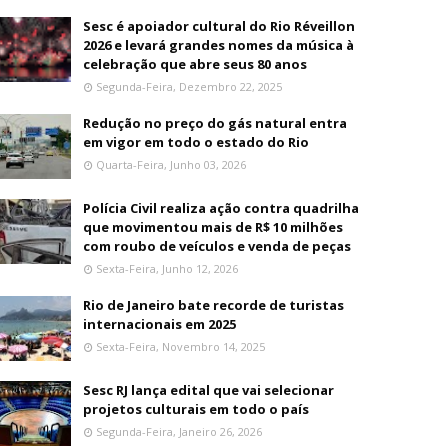
Sesc é apoiador cultural do Rio Réveillon
2026 e levará grandes nomes da música à
celebração que abre seus 80 anos
Segunda-Feira, Dezembro 22, 2025
Redução no preço do gás natural entra
em vigor em todo o estado do Rio
Quarta-Feira, Junho 03, 2026
Polícia Civil realiza ação contra quadrilha
que movimentou mais de R$ 10 milhões
com roubo de veículos e venda de peças
Sexta-Feira, Junho 12, 2026
Rio de Janeiro bate recorde de turistas
internacionais em 2025
Sexta-Feira, Novembro 14, 2025
Sesc RJ lança edital que vai selecionar
projetos culturais em todo o país
Segunda-Feira, Janeiro 26, 2026